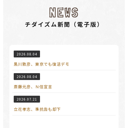
NEWS
チダイズム新聞（電⼦版）
2026.08.04
黒川敦彦、東京でも復活デモ
2026.08.04
斎藤元彦、Ｎ信宣言
2026.07.21
立花孝志、準抗告も却下