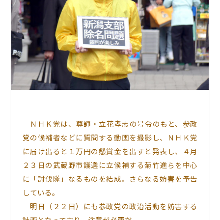
ＮＨＫ党は、尊師・立花孝志の号令のもと、参政
党の候補者などに質問する動画を撮影し、ＮＨＫ党
に届け出ると１万円の懸賞金を出すと発表し、４月
２３日の武蔵野市議選に立候補する菊竹進らを中心
に「討伐隊」なるものを結成。さらなる妨害を予告
している。
明日（２２日）にも参政党の政治活動を妨害する
計画となっており、注意が必要だ。