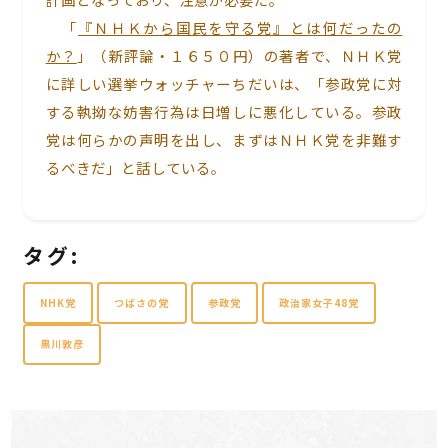
「
『ＮＨＫから国民を守る党』とは何だったの
か？
」（新評論・１６５０円）の著者で、ＮＨＫ党
に詳しい選挙ウォッチャーちだいは、「参政党に対
する執拗な妨害行為は日増しに悪化している。参政
党は何らかの声明を出し、まずはＮＨＫ党を非難す
るべきだ」と話している。
タグ:
NHK党
つばさの党
参政党
政治家女子48党
黒川敦彦