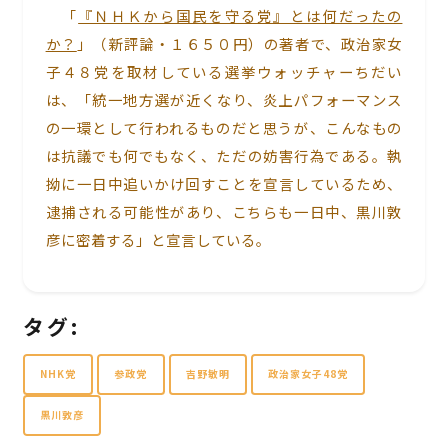
「
『ＮＨＫから国民を守る党』とは何だったの
か？
」（新評論・１６５０円）の著者で、政治家女
子４８党を取材している選挙ウォッチャーちだい
は、「統一地方選が近くなり、炎上パフォーマンス
の一環として行われるものだと思うが、こんなもの
は抗議でも何でもなく、ただの妨害行為である。執
拗に一日中追いかけ回すことを宣言しているため、
逮捕される可能性があり、こちらも一日中、黒川敦
彦に密着する」と宣言している。
タグ:
NHK党
参政党
吉野敏明
政治家女子48党
黒川敦彦