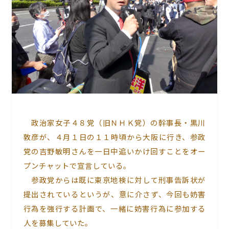
政治家女子４８党（旧ＮＨＫ党）の幹事長・黒川
敦彦が、４月１日の１１時頃から大阪に行き、参政
党の吉野敏明さんを一日中追いかけ回すことをオー
プンチャットで宣言している。
参政党からは既に東京地検に対して刑事告訴状が
提出されているというが、意に介さず、今回も妨害
行為を強行する計画で、一緒に妨害行為に参加する
人を募集していた。