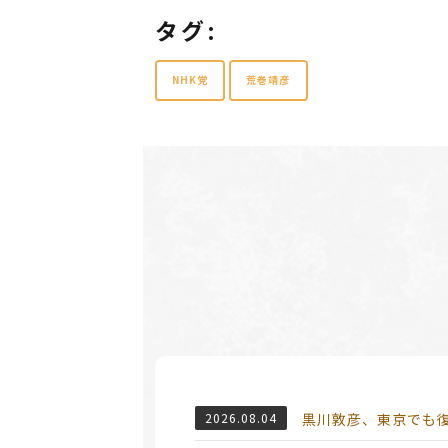
タグ:
NHK党
荒巻靖彦
2026.08.04
黒川敦彦、東京でも