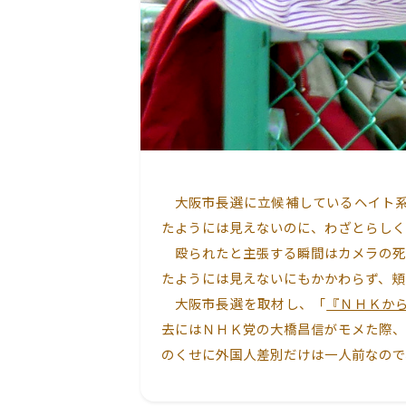
大阪市長選に立候補しているヘイト系
たようには見えないのに、わざとらしく
殴られたと主張する瞬間はカメラの死
たようには見えないにもかかわらず、頬
大阪市長選を取材し、「
『ＮＨＫか
去にはＮＨＫ党の大橋昌信がモメた際、
のくせに外国人差別だけは一人前なので