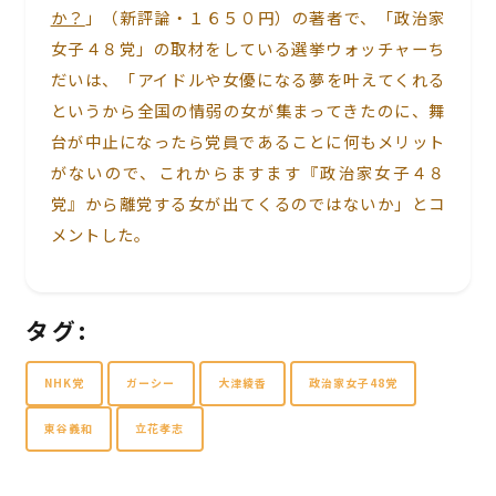
か？
」（新評論・１６５０円）の著者で、「政治家
女子４８党」の取材をしている選挙ウォッチャーち
だいは、「アイドルや女優になる夢を叶えてくれる
というから全国の情弱の女が集まってきたのに、舞
台が中止になったら党員であることに何もメリット
がないので、これからますます『政治家女子４８
党』から離党する女が出てくるのではないか」とコ
メントした。
タグ:
NHK党
ガーシー
大津綾香
政治家女子48党
東谷義和
立花孝志