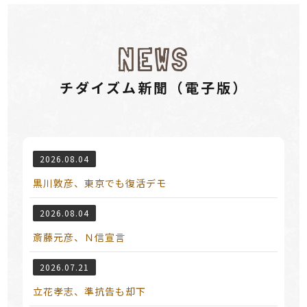
NEWS
チダイズム新聞（電⼦版）
2026.08.04
黒川敦彦、東京でも復活デモ
2026.08.04
斎藤元彦、Ｎ信宣言
2026.07.21
立花孝志、準抗告も却下