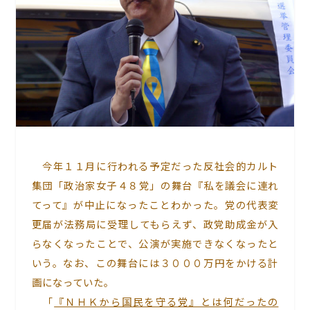
今年１１月に行われる予定だった反社会的カルト
集団「政治家女子４８党」の舞台『私を議会に連れ
てって』が中止になったことわかった。党の代表変
更届が法務局に受理してもらえず、政党助成金が入
らなくなったことで、公演が実施できなくなったと
いう。なお、この舞台には３０００万円をかける計
画になっていた。
「
『ＮＨＫから国民を守る党』とは何だったの