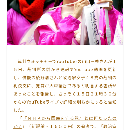
裁判ウォッチャーでYouTuberの山口三尊さんが１
５日、裁判所の前から速報でYouTube動画を更新
し、俳優の綾野剛さんと政治家女子４８党の裁判の
判決文に、党首が大津綾香であると明言する箇所が
あったことを報告し、さっそく１５日２１時３０分
からのYouTubeライブで詳細を明らかにすると告知
した。
「
『ＮＨＫから国民を守る党』とは何だったの
か？
」（新評論・１６５０円）の著者で、「政治家