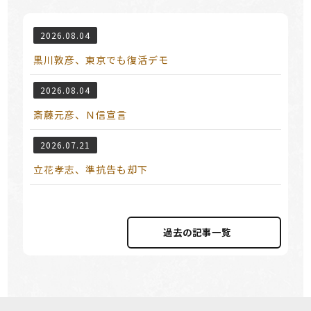
2026.08.04
黒川敦彦、東京でも復活デモ
2026.08.04
斎藤元彦、Ｎ信宣言
2026.07.21
立花孝志、準抗告も却下
過去の記事⼀覧