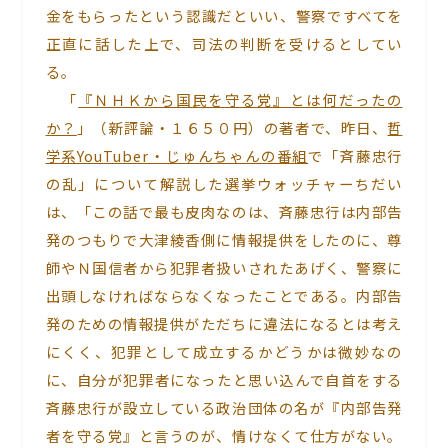
金をもらったという認識だといい、警察ですべてを
正直に話した上で、司法の判断を受けるとしてい
る。
「
『ＮＨＫから国民を守る党』とは何だったの
か？
」（新評論・１６５０円）の著者で、昨日、
哲
学系YouTuber・じゅんちゃんの番組
で「斉藤忠行
の乱」について解説した選挙ウォッチャーちだい
は、「この話で最も皮肉なのは、斉藤忠行は内部告
発のつもりで大津綾香側に情報提供をしたのに、尊
師やＮ国信者から犯罪者扱いされたあげく、警察に
出頭しなければならなくなったことである。内部告
発のための情報提供がただちに違法になるとは考え
にくく、犯罪として成立するかどうかは微妙なの
に、自分が犯罪者になったと思い込んで自首をする
斉藤忠行が設立している政治団体の名が『内部告発
者を守る党』と言うのが、情けなくて仕方がない。