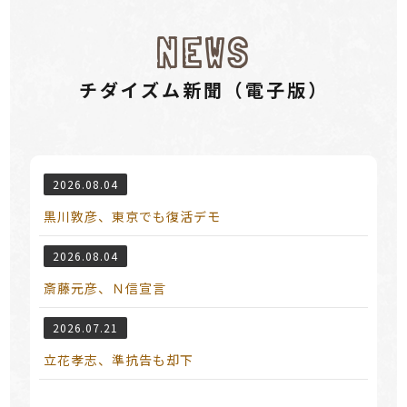
NEWS
チダイズム新聞（電⼦版）
2026.08.04
黒川敦彦、東京でも復活デモ
2026.08.04
斎藤元彦、Ｎ信宣言
2026.07.21
立花孝志、準抗告も却下