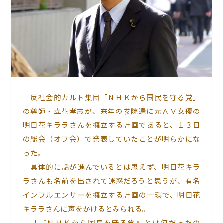
反社会的カルト集団「ＮＨＫから国民を守る党」
の尊師・立花孝志が、来年の参院選に元ＡＶ女優の
明日花キララさんを擁立する計画であると、１３日
の総会（オフ会）で発表していたことが明らかにな
った。
具体的に話が進んでいるとは思えず、明日花キラ
ラさんも名前を出されて迷惑だろうと思うが、有名
インフルエンサーを擁立する計画の一環で、明日花
キララさんに声をかけるとみられる。
「
『ＮＨＫから国民を守る党』とは何だったの