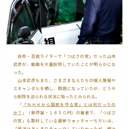
自称・芸能ライターで「つばさの党」だった山本
武彦が、動画を大量削除していたことが明らかにな
った。
山本武彦もまた、さまざまな人たちの個人情報や
スキャンダルを晒し、問題になっていたが、どうや
ら削除を迫られる状況に陥ったとみられる。
「
『ＮＨＫから国民を守る党』とは何だったの
か？
」（新評論・１６５０円）の著者で、「つばさ
の党」も取材している選挙ウォッチャーちだいは、
「最近はあんまりチェックしていなかったが、細々