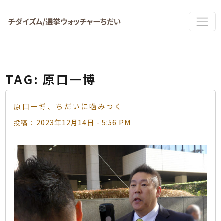
Skip to main content
TAG: 原口一博
原口一博、ちだいに噛みつく
2023年12月14日 - 5:56 PM
投稿：