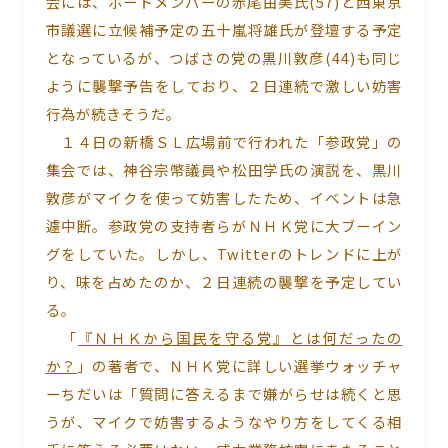
会には、ボードメンバーの赤尾由美氏(57)と西東京
市議選に立候補予定の五十嵐将雄氏が登壇する予定
となっているが、つばさの党の黒川敦彦(44)も同じ
ように襲撃予告をしており、２日連続で激しい妨害
行為が続きそうだ。
１４日の新橋ＳＬ広場前で行われた「参政党」の
集会では、神谷宗幣議員や松田学氏の演説を、黒川
敦彦がマイクを使って妨害したため、イベントは急
遽中断。参政党の支持者らがＮＨＫ党に大ブーイン
グをしていた。しかし、Twitterのトレンドに上が
り、味を占めたのか、２日連続の襲撃を予定してい
る。
「
『ＮＨＫから国民を守る党』とは何だったの
か？
」の著者で、ＮＨＫ党に詳しい選挙ウォッチャ
ーちだいは「質問に答えるまで嫌がらせは続くと思
うが、マイクで妨害するようなやり方をしてくる相