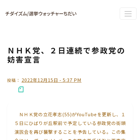
Skip to main content
ＮＨＫ党、２日連続で参政党の
妨害宣言
2022年12月15日 - 5:37 PM
投稿：
ＮＨＫ党の立花孝志(55)がYouTubeを更新し、１
５日にひばりが丘駅前で予定している参政党の街頭
演説会を再び襲撃することを予告している。この集