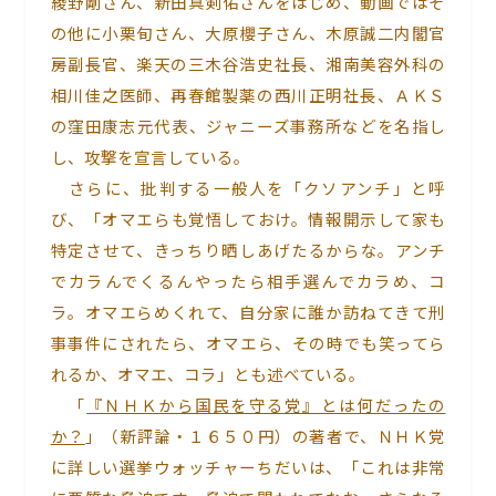
綾野剛さん、新田真剣佑さんをはじめ、動画ではそ
の他に小栗旬さん、大原櫻子さん、木原誠二内閣官
房副長官、楽天の三木谷浩史社長、湘南美容外科の
相川佳之医師、再春館製薬の西川正明社長、ＡＫＳ
の窪田康志元代表、ジャニーズ事務所などを名指し
し、攻撃を宣言している。
さらに、批判する一般人を「クソアンチ」と呼
び、「オマエらも覚悟しておけ。情報開示して家も
特定させて、きっちり晒しあげたるからな。アンチ
でカラんでくるんやったら相手選んでカラめ、コ
ラ。オマエらめくれて、自分家に誰か訪ねてきて刑
事事件にされたら、オマエら、その時でも笑ってら
れるか、オマエ、コラ」とも述べている。
「
『ＮＨＫから国民を守る党』とは何だったの
か？
」（新評論・１６５０円）の著者で、ＮＨＫ党
に詳しい選挙ウォッチャーちだいは、「これは非常