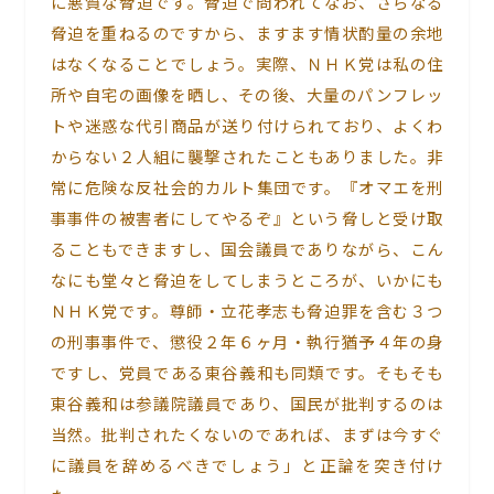
に悪質な脅迫です。脅迫で問われてなお、さらなる
脅迫を重ねるのですから、ますます情状酌量の余地
はなくなることでしょう。実際、ＮＨＫ党は私の住
所や自宅の画像を晒し、その後、大量のパンフレッ
トや迷惑な代引商品が送り付けられており、よくわ
からない２人組に襲撃されたこともありました。非
常に危険な反社会的カルト集団です。『オマエを刑
事事件の被害者にしてやるぞ』という脅しと受け取
ることもできますし、国会議員でありながら、こん
なにも堂々と脅迫をしてしまうところが、いかにも
ＮＨＫ党です。尊師・立花孝志も脅迫罪を含む３つ
の刑事事件で、懲役２年６ヶ月・執行猶予４年の身
ですし、党員である東谷義和も同類です。そもそも
東谷義和は参議院議員であり、国民が批判するのは
当然。批判されたくないのであれば、まずは今すぐ
に議員を辞めるべきでしょう」と正論を突き付け