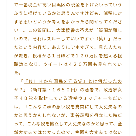
で一番税金が高い目黒区の税金を下げたいっていう
ふうに掲げているかと思うんですけども、減税に対
する思いというか考えをよかったら聞かせてくださ
い」。この質問に、大津綾香の答えが「質問が難し
いので、それはスルーしていいですか（笑）」だっ
たという内容だ。あまりにアホすぎて、見た人たち
が驚き、投稿から１日ほどで１２０万回を超える視
聴数となり、ツイートは４２０万回も見られてい
た。
「
『ＮＨＫから国民を守る党』とは何だったの
か？
」（新評論・１６５０円）の著者で、政治家女
子４８党を取材している選挙ウォッチャーちだい
は、「こんなに頭の悪い奴を党首にして大丈夫なの
かと思うかもしれないが、東谷義和を擁立した時だ
って、こんな奴を擁立して大丈夫なのかと思って、全
然大丈夫ではなかったので、今回も大丈夫ではない