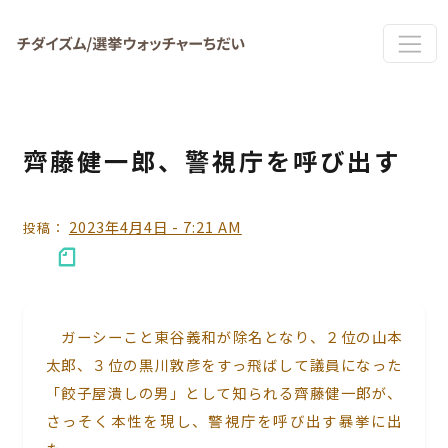
Skip to main content
齊藤健一郎、警視庁を呼び出す
2023年4月4日 - 7:21 AM
投稿：
ガーシーこと東谷義和が除名となり、２位の山本
太郎、３位の黒川敦彦をすっ飛ばして議員になった
「餃子屋潰しの男」として知られる齊藤健一郎が、
さっそく本性を現し、警視庁を呼び出す暴挙に出