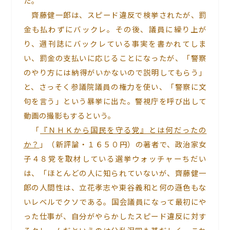
た。
齊藤健一郎は、スピード違反で検挙されたが、罰
金も払わずにバックレ。その後、議員に繰り上が
り、週刊誌にバックレている事実を書かれてしま
い、罰金の支払いに応じることになったが、「警察
のやり方には納得がいかないので説明してもらう」
と、さっそく参議院議員の権力を使い、「警察に文
句を言う」という暴挙に出た。警視庁を呼び出して
動画の撮影もするという。
「
『ＮＨＫから国民を守る党』とは何だったの
か？
」（新評論・１６５０円）の著者で、政治家女
子４８党を取材している選挙ウォッチャーちだい
は、「ほとんどの人に知られていないが、齊藤健一
郎の人間性は、立花孝志や東谷義和と何の遜色もな
いレベルでクソである。国会議員になって最初にや
った仕事が、自分がやらかしたスピード違反に対す