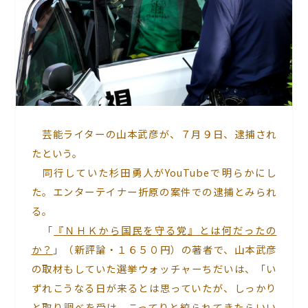
芸能ライターの山本武彦が、７月９日、逮捕され
たという。
同行していた杉田勇人がYouTubeで明らかにし
た。エンターテイナー折原の案件での逮捕とみられ
る。
「
『ＮＨＫから国民を守る党』とは何だったの
か？
」（新評論・１６５０円）の著者で、山本武彦
の取材もしていた選挙ウォッチャーちだいは、「い
ずれこうなる日が来るとは思っていたが、しっかり
と取り調べを受け、こってりと絞られてきたらいい