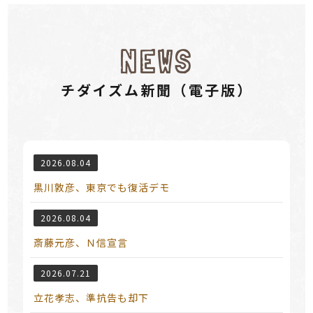
NEWS
チダイズム新聞（電⼦版）
2026.08.04
黒川敦彦、東京でも復活デモ
2026.08.04
斎藤元彦、Ｎ信宣言
2026.07.21
立花孝志、準抗告も却下