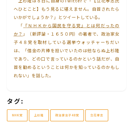
上杉隆は８日に自身のTwitterで「【立花孝志氏
へひとこと】もう見るに堪えません。自首されたら
いかがでしょうか？」とツイートしている。
「
『ＮＨＫから国民を守る党』とは何だったの
か？
」（新評論・１６５０円）の著者で、政治家女
子４８党を取材している選挙ウォッチャーちだい
は、「借金の片棒を担いでいたのは他ならぬ上杉隆
であり、どの口で言っているのかという話だが、自
首を勧めるということは何かを知っているのかもし
れない」を話した。
タグ:
NHK党
上杉隆
政治家女子48党
立花孝志