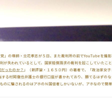
」の尊師・立花孝志が５日、また裁判所の前でYouTubeを撮
利が失われているとして、国家賠償請求の裁判を起こしていたこと
何だったのか？
」（新評論・１６５０円）の著者で、「政治家女子
に担当する村岡徹也弁護士の銀行口座が書かれており、勝てるはずの
ものに騙されるのはアホのＮ国信者しかいないが、アホなので簡