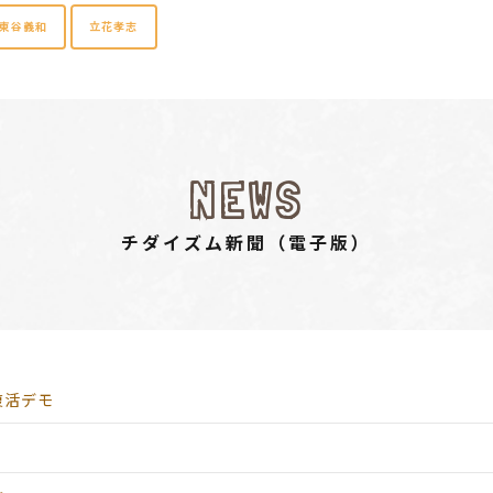
東谷義和
立花孝志
NEWS
チダイズム新聞（電⼦版）
復活デモ