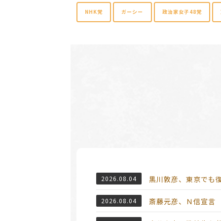
NHK党
ガーシー
政治家女子48党
2026.08.04
黒川敦彦、東京でも
2026.08.04
斎藤元彦、Ｎ信宣言