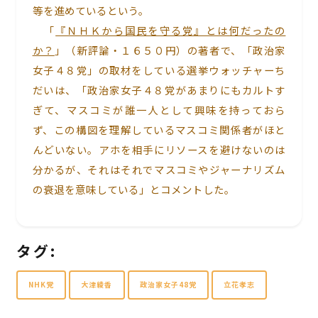
等を進めているという。
「
『ＮＨＫから国民を守る党』とは何だったの
か？
」（新評論・１６５０円）の著者で、「政治家
女子４８党」の取材をしている選挙ウォッチャーち
だいは、「政治家女子４８党があまりにもカルトす
ぎて、マスコミが誰一人として興味を持っておら
ず、この構図を理解しているマスコミ関係者がほと
んどいない。アホを相手にリソースを避けないのは
分かるが、それはそれでマスコミやジャーナリズム
の衰退を意味している」とコメントした。
タグ:
NHK党
大津綾香
政治家女子48党
立花孝志