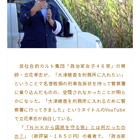
反社会的カルト集団「政治家女子４８党」の尊
師・立花孝志が、「大津綾香を刑務所に入れたい」
ということで名誉毀損の刑事告訴状を持って警察署
に乗り込んだものの、受理されなかったことが明ら
かになった。「大津綾香を刑務所に入れるために警
察署に行ってきました」というタイトルのYouTube
で立花孝志が自白している。
「
『ＮＨＫから国民を守る党』とは何だったの
か？
」（新評論・１６５０円）の著者で、「政治家