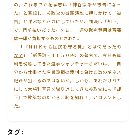
の。これまで立花孝志は「神谷宗幣が被告になっ
た」と豪語し、参政党の街頭演説に押しかけて「被
告」と呼ぶなどバカにしていたが、判決は「却下」
で、門前払いだった。なお、一連の裁判費用は齊藤
健一郎が負担するものとされた。
「
『ＮＨＫから国民を守る党』とは何だったの
か？
」（新評論・１６５０円）の著者で、今日も裁
判を傍聴してきた選挙ウォッチャーちだいは、「自
分から仕掛けた名誉毀損の裁判で負けた数のギネス
記録が狙えるのではないか。しかも、あれだけバカ
にして大勝利宣言を繰り返してきた参政党にも『却
下』で敗訴なのだから、恥を知れ！」とコメントし
た。
タグ: