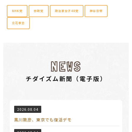
NHK党
参政党
政治家女子48党
神谷宗幣
立花孝志
NEWS
チダイズム新聞（電⼦版）
2026.08.04
黒川敦彦、東京でも復活デモ