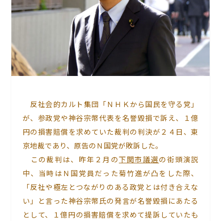
反社会的カルト集団「ＮＨＫから国民を守る党」
が、参政党や神谷宗幣代表を名誉毀損で訴え、１億
円の損害賠償を求めていた裁判の判決が２４日、東
京地裁であり、原告のＮ国党が敗訴した。
この裁判は、昨年２月の
下関市議選
の街頭演説
中、当時はＮ国党員だった菊竹進が凸をした際、
「反社や極左とつながりのある政党とは付き合えな
い」と言った神谷宗幣氏の発言が名誉毀損にあたる
として、１億円の損害賠償を求めて提訴していたも