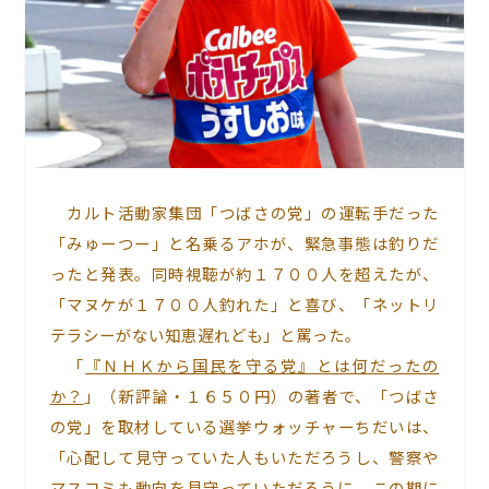
カルト活動家集団「つばさの党」の運転手だった
「みゅーつー」と名乗るアホが、緊急事態は釣りだ
ったと発表。同時視聴が約１７００人を超えたが、
「マヌケが１７００人釣れた」と喜び、「ネットリ
テラシーがない知恵遅れども」と罵った。
「
『ＮＨＫから国民を守る党』とは何だったの
か？
」（新評論・１６５０円）の著者で、「つばさ
の党」を取材している選挙ウォッチャーちだいは、
「心配して見守っていた人もいただろうし、警察や
マスコミも動向を見守っていただろうに、この期に