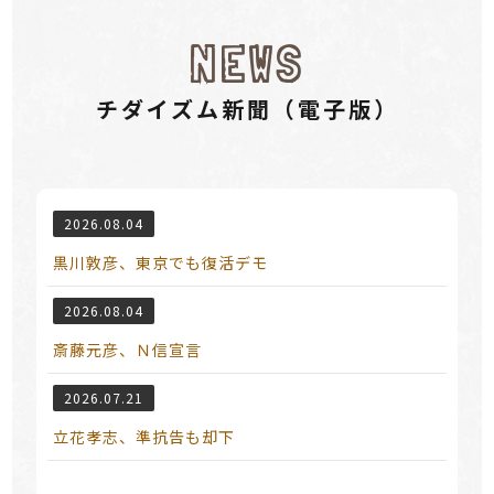
NEWS
チダイズム新聞（電⼦版）
2026.08.04
黒川敦彦、東京でも復活デモ
2026.08.04
斎藤元彦、Ｎ信宣言
2026.07.21
立花孝志、準抗告も却下