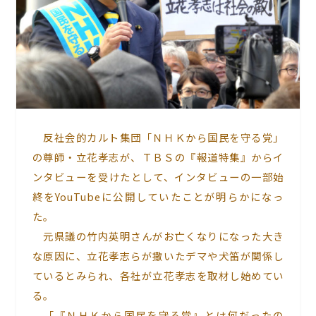
反社会的カルト集団「ＮＨＫから国民を守る党」
の尊師・立花孝志が、ＴＢＳの『報道特集』からイ
ンタビューを受けたとして、インタビューの一部始
終をYouTubeに公開していたことが明らかになっ
た。
元県議の竹内英明さんがお亡くなりになった大き
な原因に、立花孝志らが撒いたデマや犬笛が関係し
ているとみられ、各社が立花孝志を取材し始めてい
る。
「
『ＮＨＫから国民を守る党』とは何だったの