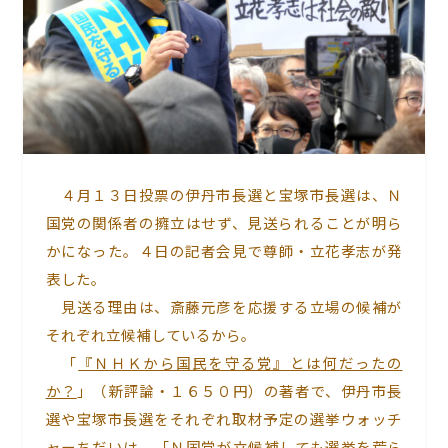
４月１３日投票の伊丹市長選と宝塚市長選は、Ｎ
国党の関係者の擁立はせず、見送られることが明ら
かになった。４日の記者会見で尊師・立花孝志が発
表した。
見送る理由は、斎藤元彦を応援する立場の候補が
それぞれ立候補しているから。
「
『ＮＨＫから国民を守る党』とは何だったの
か？
」（新評論・１６５０円）の著者で、伊丹市長
選や宝塚市長選をそれぞれ取材予定の選挙ウォッチ
ャーちだいは、「Ｎ国党が立候補しても選挙を荒ら