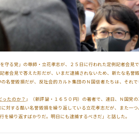
を守る党」の尊師・立花孝志が、２５日に行われた定例記者会見で
記者会見で答えた形だが、いまだ逮捕されないため、新たな名誉
の名誉毀損だが、反社会的カルト集団のＮ国信者たちは、それで
だったのか？
」（新評論・１６５０円）の著者で、連日、Ｎ国党の
首に対する酷い名誉毀損を繰り返している立花孝志だが、また一つ
行を繰り返すばかりだ。明日にも逮捕するべきだ」と話した。