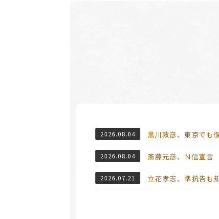
2026.08.04
黒川敦彦、東京でも
2026.08.04
斎藤元彦、Ｎ信宣言
2026.07.21
立花孝志、準抗告も