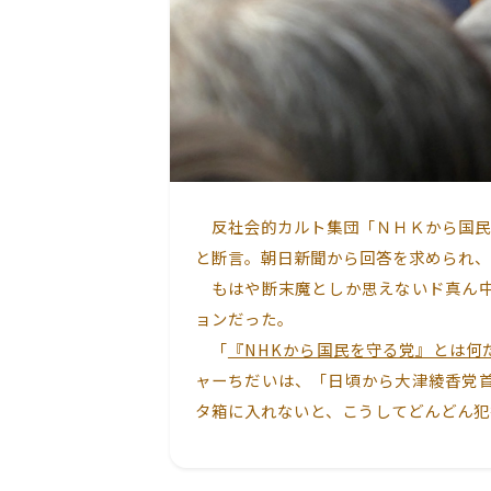
反社会的カルト集団「ＮＨＫから国民
と断言。朝日新聞から回答を求められ、
もはや断末魔としか思えないド真ん中
ョンだった。
「
『NHKから国民を守る党』とは何
ャーちだいは、「日頃から大津綾香党
タ箱に入れないと、こうしてどんどん犯