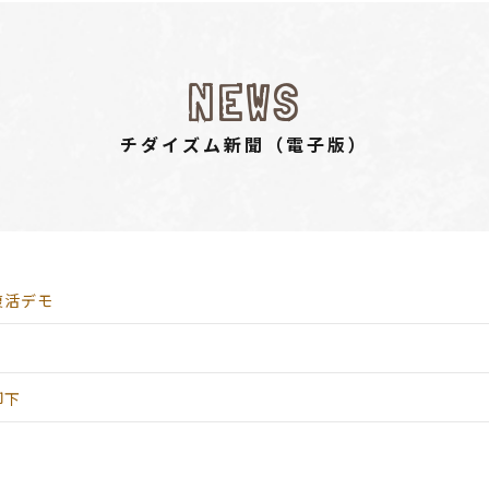
NEWS
チダイズム新聞（電⼦版）
復活デモ
却下