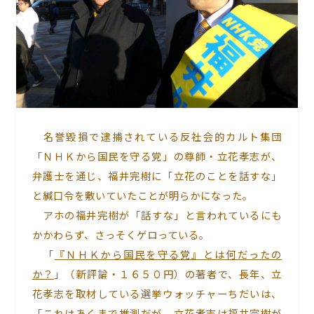
名誉毀損で逮捕されている反社会的カルト集団
「ＮＨＫから国民を守る党」の尊師・立花孝志が、
弁護士を通じ、福井完樹に「立花のことを話すな」
と緘口令を敷いていたことが明らかになった。
アホの福井完樹が「話すな」と言われているにも
かかわらず、さっそくゲロっている。
「
『ＮＨＫから国民を守る党』とは何だったの
か？
」（新評論・１６５０円）の著者で、長年、立
花孝志を取材している選挙ウォッチャーちだいは、
「これはあくまで推測だが、立花孝志は福井完樹が