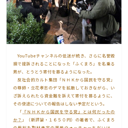
YouTubeチャンネルの低迷が続き、さらに名誉毀
損で提訴されることになった「ふくまろ」を名乗る
男が、とうとう寄付を募るようになった。
反社会的カルト集団「ＮＨＫから国民を守る党」
の尊師・立花孝志のデマを拡散しておきながら、い
ざ訴えられたら資金難を訴えて寄付を募るように、
その使途についての報告はしない予定だという。
「
『ＮＨＫから国民を守る党』とは何だったの
か？
」（新評論・１６５０円）の著者で、ふくまろ
の裁判を取材予定の選挙ウォッチャーちだいは、