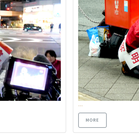
…
MORE