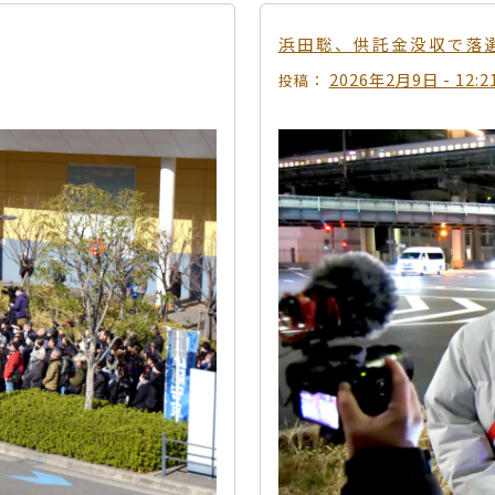
浜田聡、供託金没収で落
2026年2月9日 - 12:2
投稿：