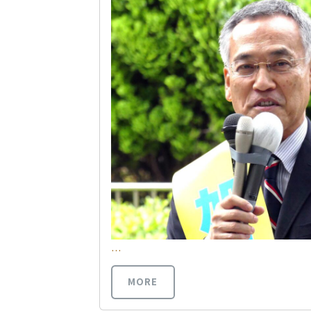
…
MORE