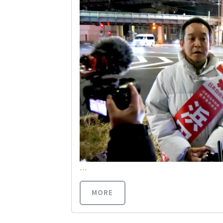
…
MORE