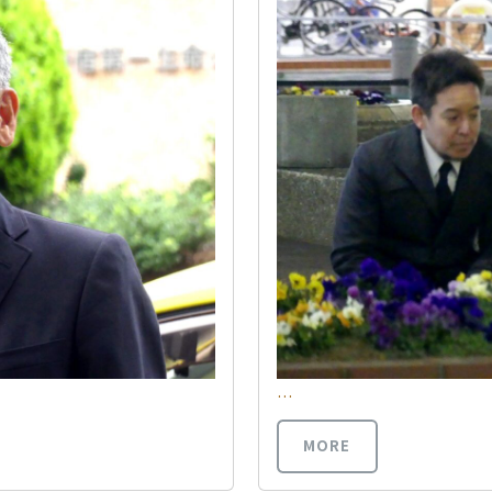
…
MORE