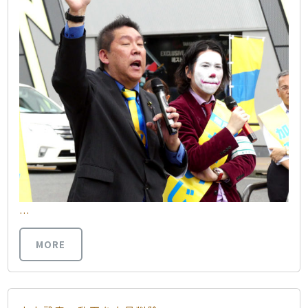
…
MORE