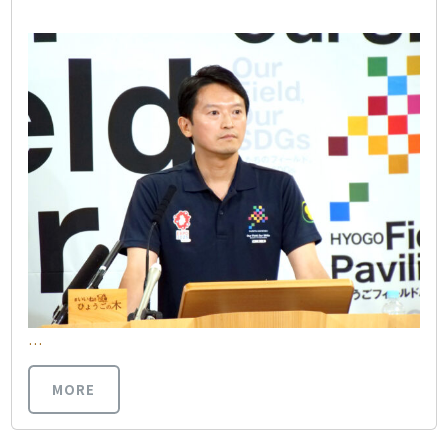
…
MORE