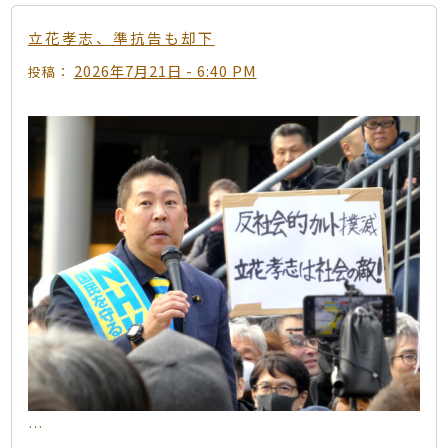
立花孝志、準抗告も却下
2026年7月21日 - 6:40 PM
投稿：
…